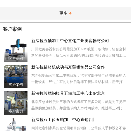
更多
客户案例
新法拉五轴加工中心直销广州美容器材公司
广州做美容器材的公司需要加工ABS吸塑，玻璃钢，铝合金材
料的器材外壳，所以公司采购经理找到新法拉购买五轴加工中
客户案例
心设备用来切割废料，拉槽，打孔，做铝模等工序。
新法拉铝材机成功与东莞铝制品公司合作
东莞铝制品公司加工电视背板，汽车零部件等产品需要新购入
一批设备，经过几家的对比后选择了新法拉铝材机，用于打
客户案例
孔，切割，拉槽等工序。
新法拉玻璃钢模具五轴加工中心出货北京
北京罗总通过货比三家的方式考察了很多公司，就是为了把产
品做的更加精美，并且能节约人力时间成本。经过再三对比，
客户案例
然后选择我们新法拉数控设备的玻璃钢模具五轴加工中心，用
新法拉双工位五轴加工中心直销四川
于
四川做定制家具的金总因项目的增加，公司的人手和设备不够