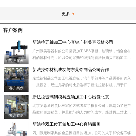
更多
客户案例
新法拉五轴加工中心直销广州美容器材公司
广州做美容器材的公司需要加工ABS吸塑，玻璃钢，铝合金材
料的器材外壳，所以公司采购经理找到新法拉购买五轴加工中
客户案例
心设备用来切割废料，拉槽，打孔，做铝模等工序。
新法拉铝材机成功与东莞铝制品公司合作
东莞铝制品公司加工电视背板，汽车零部件等产品需要新购入
一批设备，经过几家的对比后选择了新法拉铝材机，用于打
客户案例
孔，切割，拉槽等工序。
新法拉玻璃钢模具五轴加工中心出货北京
北京罗总通过货比三家的方式考察了很多公司，就是为了把产
品做的更加精美，并且能节约人力时间成本。经过再三对比，
客户案例
然后选择我们新法拉数控设备的玻璃钢模具五轴加工中心，用
新法拉双工位五轴加工中心直销四川
于
四川做定制家具的金总因项目的增加，公司的人手和设备不够