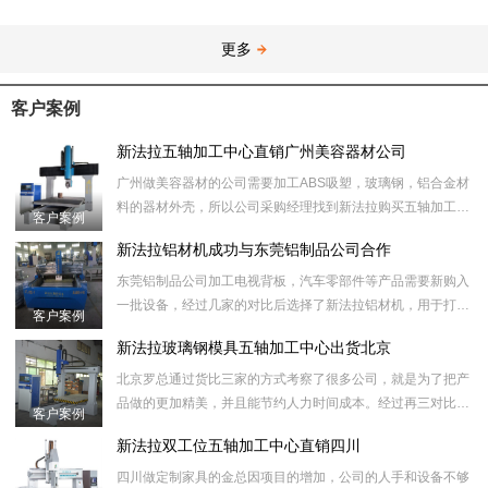
更多
客户案例
新法拉五轴加工中心直销广州美容器材公司
广州做美容器材的公司需要加工ABS吸塑，玻璃钢，铝合金材
料的器材外壳，所以公司采购经理找到新法拉购买五轴加工中
客户案例
心设备用来切割废料，拉槽，打孔，做铝模等工序。
新法拉铝材机成功与东莞铝制品公司合作
东莞铝制品公司加工电视背板，汽车零部件等产品需要新购入
一批设备，经过几家的对比后选择了新法拉铝材机，用于打
客户案例
孔，切割，拉槽等工序。
新法拉玻璃钢模具五轴加工中心出货北京
北京罗总通过货比三家的方式考察了很多公司，就是为了把产
品做的更加精美，并且能节约人力时间成本。经过再三对比，
客户案例
然后选择我们新法拉数控设备的玻璃钢模具五轴加工中心，用
新法拉双工位五轴加工中心直销四川
于
四川做定制家具的金总因项目的增加，公司的人手和设备不够