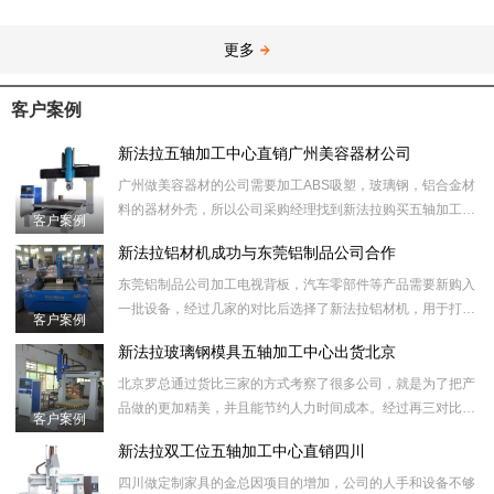
更多
客户案例
新法拉五轴加工中心直销广州美容器材公司
广州做美容器材的公司需要加工ABS吸塑，玻璃钢，铝合金材
料的器材外壳，所以公司采购经理找到新法拉购买五轴加工中
客户案例
心设备用来切割废料，拉槽，打孔，做铝模等工序。
新法拉铝材机成功与东莞铝制品公司合作
东莞铝制品公司加工电视背板，汽车零部件等产品需要新购入
一批设备，经过几家的对比后选择了新法拉铝材机，用于打
客户案例
孔，切割，拉槽等工序。
新法拉玻璃钢模具五轴加工中心出货北京
北京罗总通过货比三家的方式考察了很多公司，就是为了把产
品做的更加精美，并且能节约人力时间成本。经过再三对比，
客户案例
然后选择我们新法拉数控设备的玻璃钢模具五轴加工中心，用
新法拉双工位五轴加工中心直销四川
于
四川做定制家具的金总因项目的增加，公司的人手和设备不够