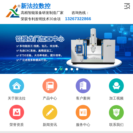
新法拉数控
高精智能装备研发制造厂家 咨询热线：
13267322866
荣获专利发明技术
30
余項
关于新法拉
产品中心
客户案例
加工视频
荣誉资质
新闻资讯
服务中心
联系我们