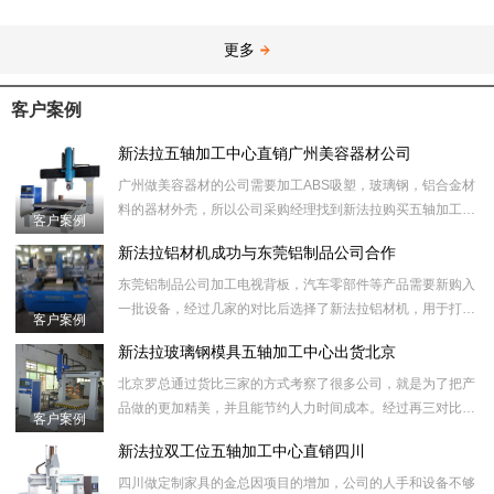
更多
客户案例
新法拉五轴加工中心直销广州美容器材公司
广州做美容器材的公司需要加工ABS吸塑，玻璃钢，铝合金材
料的器材外壳，所以公司采购经理找到新法拉购买五轴加工中
客户案例
心设备用来切割废料，拉槽，打孔，做铝模等工序。
新法拉铝材机成功与东莞铝制品公司合作
东莞铝制品公司加工电视背板，汽车零部件等产品需要新购入
一批设备，经过几家的对比后选择了新法拉铝材机，用于打
客户案例
孔，切割，拉槽等工序。
新法拉玻璃钢模具五轴加工中心出货北京
北京罗总通过货比三家的方式考察了很多公司，就是为了把产
品做的更加精美，并且能节约人力时间成本。经过再三对比，
客户案例
然后选择我们新法拉数控设备的玻璃钢模具五轴加工中心，用
新法拉双工位五轴加工中心直销四川
于
四川做定制家具的金总因项目的增加，公司的人手和设备不够